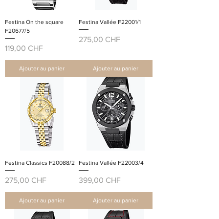
Festina On the square
Festina Vallée F22001/1
F20677/5
Prix
275,00 CHF
Prix
119,00 CHF
Ajouter au panier
Ajouter au panier
Festina Classics F20088/2
Festina Vallée F22003/4
Prix
Prix
275,00 CHF
399,00 CHF
Ajouter au panier
Ajouter au panier