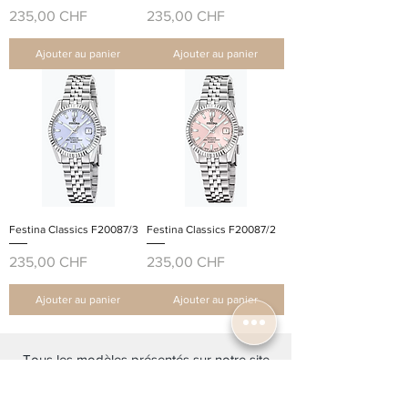
Prix
Prix
235,00 CHF
235,00 CHF
Ajouter au panier
Ajouter au panier
Festina Classics F20087/3
Festina Classics F20087/2
Prix
Prix
235,00 CHF
235,00 CHF
Ajouter au panier
Ajouter au panier
Tous les modèles présentés sur notre site
sont également disponibles en boutique.
Si un modèle vous intéresse mais que vous
ne le trouvez pas ici, n’hésitez pas à nous