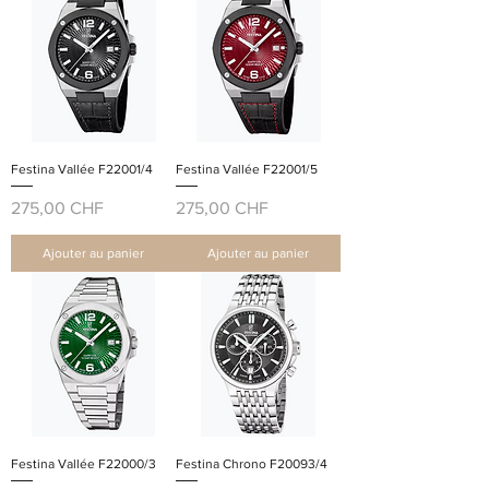
Festina Vallée F22001/4
Festina Vallée F22001/5
Prix
Prix
275,00 CHF
275,00 CHF
Ajouter au panier
Ajouter au panier
Festina Vallée F22000/3
Festina Chrono F20093/4