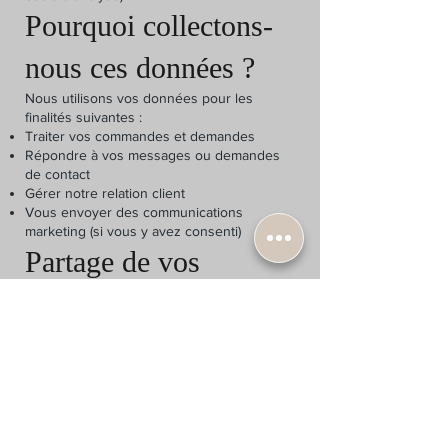
Pourquoi collectons-
nous ces données ?
Nous utilisons vos données pour les
finalités suivantes :
Traiter vos commandes et demandes
Répondre à vos messages ou demandes
de contact
Gérer notre relation client
Vous envoyer des communications
marketing (si vous y avez consenti)
Partage de vos
données
Vos données personnelles ne sont pas
vendues. Elles peuvent être partagées
uniquement avec :
Nos prestataires de services
(hébergement, paiements, transporteurs)
Des partenaires techniques ou