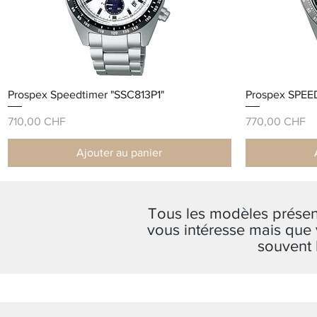
Prospex Speedtimer "SSC813P1"
Prospex SPEE
Prix
Prix
710,00 CHF
770,00 CHF
Ajouter au panier
Tous les modèles présent
vous intéresse mais que 
souvent 