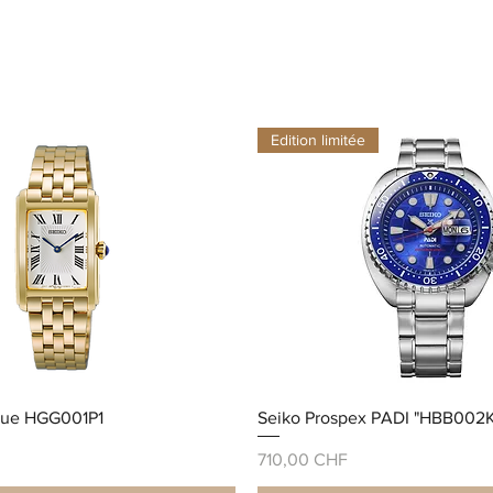
Edition limitée
que HGG001P1
Seiko Prospex PADI "HBB002K
Prix
710,00 CHF