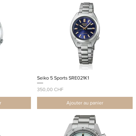
Seiko 5 Sports SRE021K1
Prix
350,00 CHF
r
Ajouter au panier