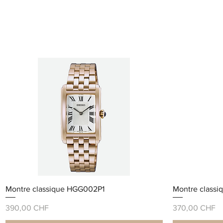
Montre classique HGG002P1
Montre classi
Prix
Prix
390,00 CHF
370,00 CHF