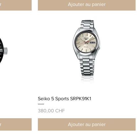
r
Ajouter au panier
Seiko 5 Sports SRPK91K1
Prix
380,00 CHF
r
Ajouter au panier