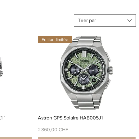
Trier par
Edition limitée
1 "
Astron GPS Solaire HAB005J1
Prix
2 860,00 CHF