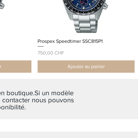
Prospex Speedtimer SSC815P1
Prix
750,00 CHF
r
Ajouter au panier
 en boutique.Si un modèle
us contacter nous pouvons
nibilité.