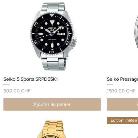
Seiko 5 Sports SRPD55K1
Seiko Pressag
Prix
Prix
300,00 CHF
1 570,00 CHF
Ajouter au panier
Edition limitée