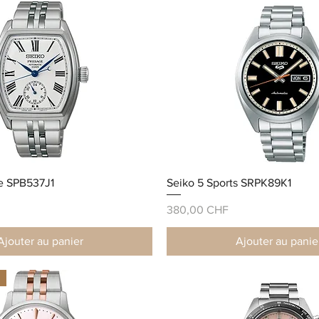
e SPB537J1
Seiko 5 Sports SRPK89K1
Prix
380,00 CHF
Ajouter au panier
Ajouter au panie