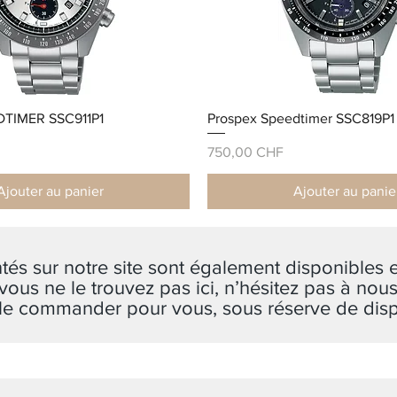
DTIMER SSC911P1
Prospex Speedtimer SSC819P1
Prix
750,00 CHF
Ajouter au panier
Ajouter au panie
és sur notre site sont également disponibles
vous ne le trouvez pas ici, n’hésitez pas à no
le commander pour vous, sous réserve de dispo