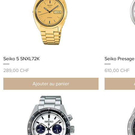
Seiko 5 SNXL72K
Seiko Presage
Prix
Prix
289,00 CHF
610,00 CHF
Ajouter au panier