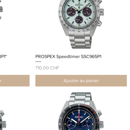
P1"
PROSPEX Speedtimer SSC965P1
Prix
710,00 CHF
r
Ajouter au panier