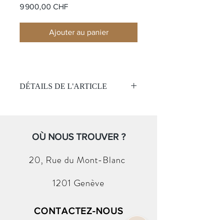
Prix
9 900,00 CHF
Ajouter au panier
DÉTAILS DE L'ARTICLE
Matière de la monture:
Or jaune
18k
Pierre:
OÙ NOUS TROUVER ?
Diamant taille brillant
Couleur
: E / I1
Poids:
1.01ct
20, Rue du
Mont-Blanc
Taille de bague
: 54
(Avec certificat GIA)
1201 Genève
CONTACTEZ-NOUS