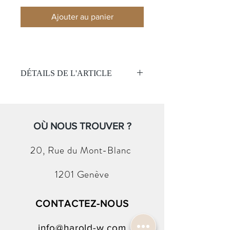
Ajouter au panier
DÉTAILS DE L'ARTICLE
Pastello Essentials Rivière
Matière:
Or rose 18k
Pierre:
44 saphir
Total 12,61 ct.
OÙ NOUS TROUVER ?
Couleur :
Multicolor Pastell
Taille :
18 cm
20, Rue du
Mont-Blanc
1201 Genève
CONTACTEZ-NOUS
info@harold-w.com