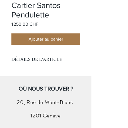
Cartier Santos
Pendulette
Prix
1 250,00 CHF
Ajouter au panier
DÉTAILS DE L'ARTICLE
Modèle:
Santos
Matière:
Acier plaqué or jaune
Cadran
: Blanc avec chiffre romains
Taille:
OÙ NOUS TROUVER ?
8.8 x8.8 cm
(Avec Boite et papier )
20, Rue du
Mont-Blanc
1201 Genève