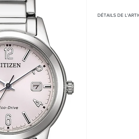
DÉTAILS DE L'ART
Mouvement:
Quartz Eco Drive
Calibre J710
Étanchéité 30 mèt
Cadran :
Rose
Avec date
Boitier:
Boîtier en acier
Verre Minéral
Taille 29.4mm
Bracelet:
Bracelet en acier
Boucle déployant