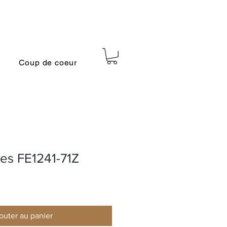
Coup de coeur
ies FE1241-71Z
outer au panier