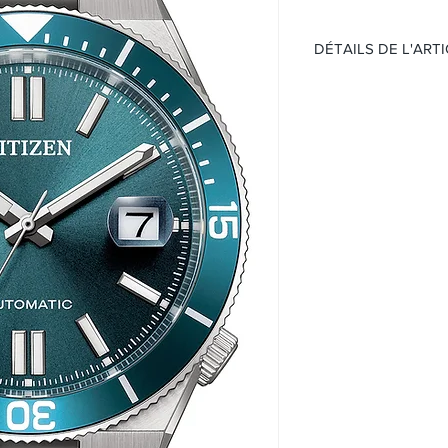
DÉTAILS DE L'ART
Mouvement:
Automatique
Calibre 8210
Étanchéité 100 mè
Cadran :
Bleu
Avec date
Boitier:
Boîtier en acier
Lunette bleu
Verre Saphir
Taille 40mm
Bracelet:
Bracelet en acier
Boucle déployant