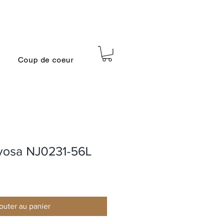
Coup de coeur
uyosa NJ0231-56L
outer au panier