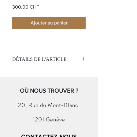
Prix
300,00 CHF
Ajouter au panier
DÉTAILS DE L'ARTICLE
Matière:
Soie / laine
Couleur:
Rouge
Taille:
140 cm
(Sans boite et papier )
OÙ NOUS TROUVER ?
20, Rue du
Mont-Blanc
1201 Genève
CONTACTEZ-NOUS