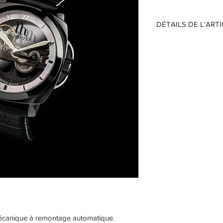
DÉTAILS DE L'ART
Modèle: B11 / Pink
Cadran: Nacre Rose
Boîtier noir, lune
Diamètre 40 mm
Verre saphir, fon
Mouvement baguet
Fréquence 21’600
Etanche 30 m
canique à remontage automatique.