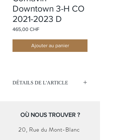
Downtown 3-H CO
2021-2023 D
Prix
465,00 CHF
Ajouter au panier
DÉTAILS DE L'ARTICLE
Édition limitée : 999 exemplaires
Mouvement:
Quartz
Chronographe
OÙ NOUS TROUVER ?
Étanchéité 50 mètres
Cadran :
20, Rue du
Mont-Blanc
Cadran en nacre noire