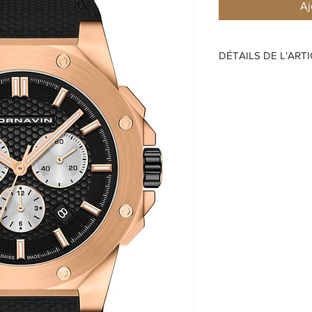
Aj
DÉTAILS DE L'ART
ÉDITION LIMITÉE 999
Mouvement:
Quartz
Étanchéité 50 mèt
Date
Cadran :
Cadran Violet à str
Super-LumiNova sur
Boitier:
Boîtier en acier
Saphir
Taille 41 mm
Bracelet:
Bracelet acier
Numéroté individuelle