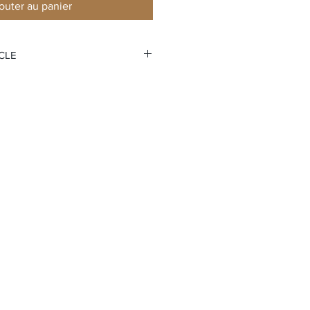
outer au panier
ICLE
 pièces
res
ucture en nid d'abeille
 les aiguilles
ment sur le fond du boîtier