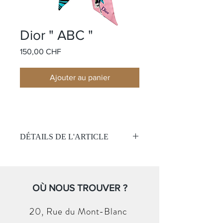
Dior " ABC "
Prix
150,00 CHF
Ajouter au panier
DÉTAILS DE L'ARTICLE
Mitzah
Nom:
ABC Dior
Matière:
Soie
Couleur:
OÙ NOUS TROUVER ?
Rose / Turquoise
Taille:
105 x 6 cm
(Sans boite et papier )
20, Rue du
Mont-Blanc