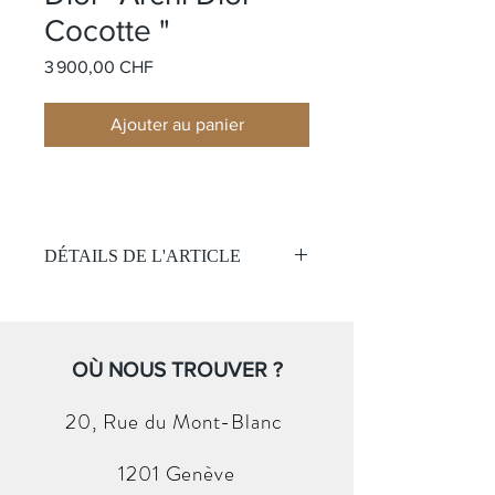
Cocotte "
Prix
3 900,00 CHF
Ajouter au panier
DÉTAILS DE L'ARTICLE
Nom:
Archi Dior Cocotte
Matière:
Or Rose 18k
Pierre:
OÙ NOUS TROUVER ?
1 diamant central et
40 petits diamants
(Sans boite et papier )
20, Rue du
Mont-Blanc
1201 Genève