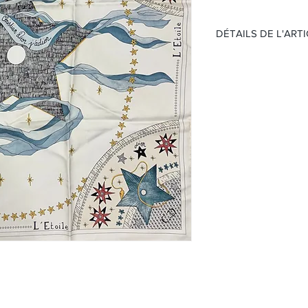
DÉTAILS DE L'ART
Nom:
L'étoile
Matière:
Soie
Couleur:
Multicolo
Taille:
60 x 60
(Sans boite et papier )