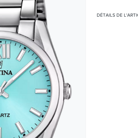
DÉTAILS DE L'ART
Mouvement:
Quartz
Étanchéité 50 mèt
Cadran :
Bleu Tiffany
Boitier:
Boîtier en acier
Verre Minéral
Taille 36.8 mm
Bracelet:
Bracelet en acier
Boucle déployant