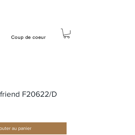
Coup de coeur
yfriend F20622/D
outer au panier