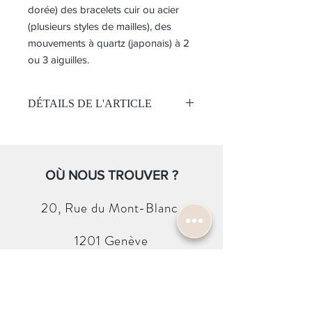
dorée) des bracelets cuir ou acier
(plusieurs styles de mailles), des
mouvements à quartz (japonais) à 2
ou 3 aiguilles.
DÉTAILS DE L'ARTICLE
Mouvement:
Quartz
Étanchéité 50 mètres
Cadran :
OÙ NOUS TROUVER ?
Vert
Boitier:
20, Rue du
Mont-Blanc
Boîtier en acier
Verre Minéral
1201 Genève
Taille 40 mm
Bracelet:
Bracelet en acier
CONTACTEZ-NOUS
Boucle déploynate