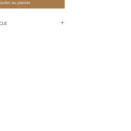
outer au panier
ICLE
res
e