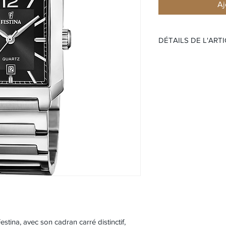
Aj
DÉTAILS DE L'ART
Mouvement:
Quartz
Étanchéité 50 mèt
Cadran :
Noir
Index blanc
Boitier:
Boîtier en acier
Rectangulaire
Verre Minéral
Taille 29 mm
Bracelet:
Bracelet en acier
Boucle déploynat
stina, avec son cadran carré distinctif,