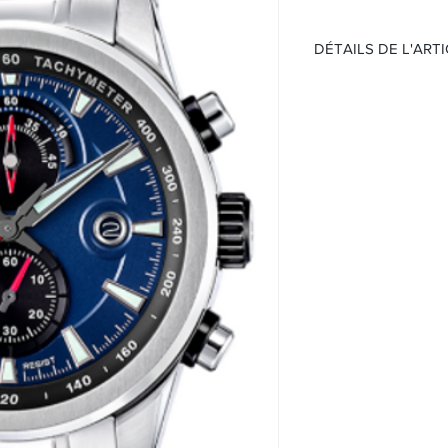
DÉTAILS DE L'ART
TIMELESS CHRONO
Mouvement:
Quartz
Chronographe
Étanchéité 100 mè
Cadran :
Bleu
Boitier:
Boîtier en acier
Verre Minéral
Taille 44 mm
Bracelet:
Bracelet en acier
Boucle déployant