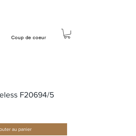
Coup de coeur
meless F20694/5
outer au panier