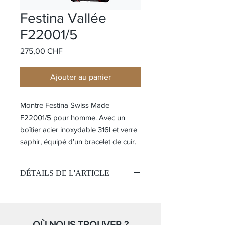
Festina Vallée
F22001/5
Prix
275,00 CHF
Ajouter au panier
Montre Festina Swiss Made
F22001/5 pour homme. Avec un
boîtier acier inoxydable 316l et verre
saphir, équipé d’un bracelet de cuir.
DÉTAILS DE L'ARTICLE
Swiss made
Mouvement:
Quartz
Chronographe
OÙ NOUS TROUVER ?