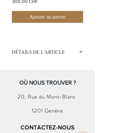
Prix
300,00 CHF
Ajouter au panier
DÉTAILS DE L'ARTICLE
Carré plissé
Nom:
Belles Armures
Matière:
Soie
Couleur:
OÙ NOUS TROUVER ?
Rose
Taille:
90x90cm
(Sans boite et papier )
20, Rue du
Mont-Blanc
1201 Genève
CONTACTEZ-NOUS