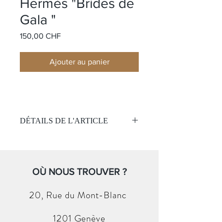
Hermès "Brides de
Gala "
Prix
150,00 CHF
Ajouter au panier
DÉTAILS DE L'ARTICLE
Nom:
Brides de Gala
Matière:
Soie
Couleur:
Noir / Blanc
Taille:
OÙ NOUS TROUVER ?
43x43 cm
(Sans boite et papier )
20, Rue du
Mont-Blanc
1201 Genève