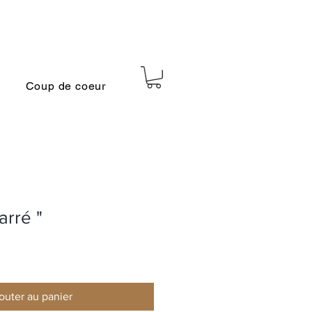
Coup de coeur
arré "
outer au panier