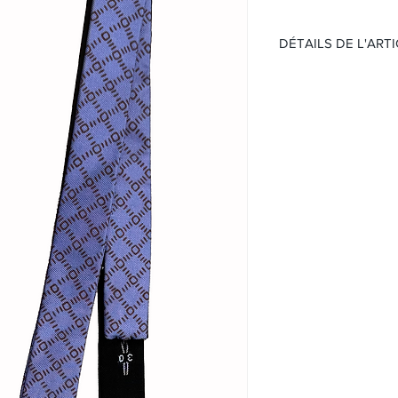
DÉTAILS DE L'ART
Nœud papillon
Motif :
Carré
Matière:
Soie
Couleur:
Violet
Taille:
Réglable
(Sans boite et papier )