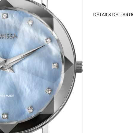
DÉTAILS DE L'ART
Mouvement:
Quartz
Étanchéité 50 mèt
Cadran :
Cadran nacre ble
Boitier:
Acier
Verre minéral
Taille 30mm
Bracelet:
Bracelet acier
Boucle ardillon