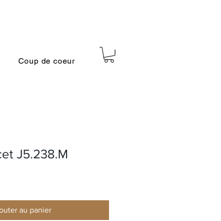
Coup de coeur
cet J5.238.M
outer au panier