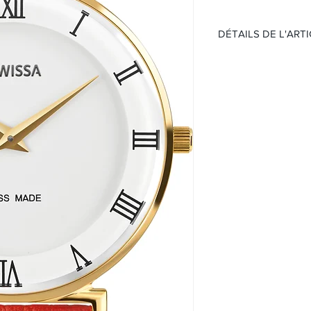
DÉTAILS DE L'ART
Montre Femme
Mouvement:
Quartz
Étanchéité 30 mèt
Cadran :
Cadran blanc
Chiffres romains
Boitier:
Acier doré
Verre minéral
Taille 36 mm
Bracelet:
Bracelet en cuir 
Boucle ardillon