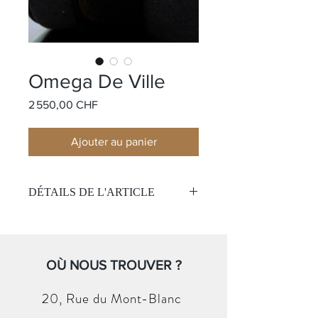
Omega De Ville
Prix
2 550,00 CHF
Ajouter au panier
DÉTAILS DE L'ARTICLE
Modèle:
De Ville
Mouvement:
Quartz
Boîtier;
Or jaune 18k
Cadran:
OÙ NOUS TROUVER ?
Blanc avec chiffre romains
noir
Glace :
Verre saphir
20, Rue du
Mont-Blanc
Bracelet:
Cuir noir