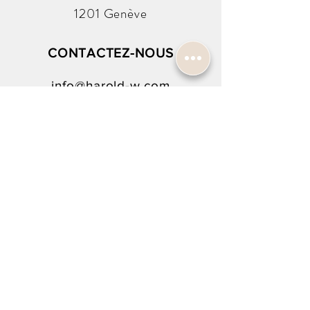
Diamètre:
35mm
1201 Genève
Réf
: 195.3378
( Avec Boîte )
CONTACTEZ-NOUS
info@harold-w.com
022.738.92.10
SUIVEZ-NOUS !
INSCRIPTION À LA NEWSLETTER
Rejoindre