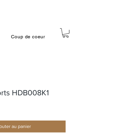
Coup de coeur
orts HDB008K1
outer au panier