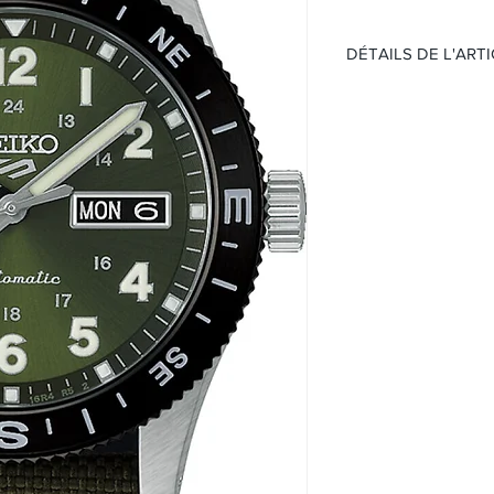
DÉTAILS DE L'ART
Mouvement:
Automatique
Calibre 4R36
Étanchéité 100 mè
Réserve de march
Cadran :
Cadran Vert
Boitier:
Acier
Hardlex
Lunette en acier 
Taille 41mm
Bracelet:
Nylon kaki
Boucle ardillon