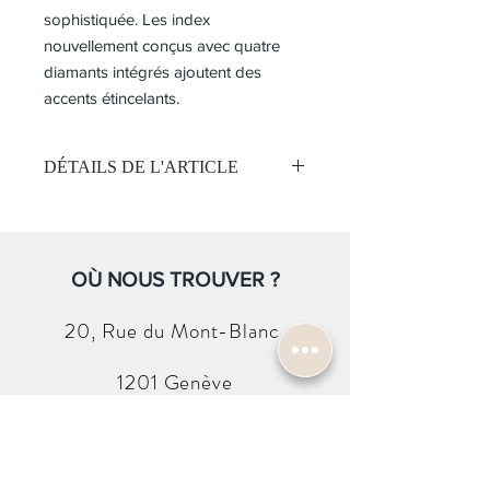
sophistiquée. Les index
nouvellement conçus avec quatre
diamants intégrés ajoutent des
accents étincelants.
DÉTAILS DE L'ARTICLE
Cocktail Time "Sky Diving"
Mouvement:
Automatique avec fonction de
remontage manuel
OÙ NOUS TROUVER ?
Environ 41 heures
Calibre 4R35
20, Rue du
Mont-Blanc
Étanchéité 50 mètres
Cadran :
1201 Genève
Cadran bleu
Index avec quatre diamants
intégrés
CONTACTEZ-NOUS
Boitier:
Acier