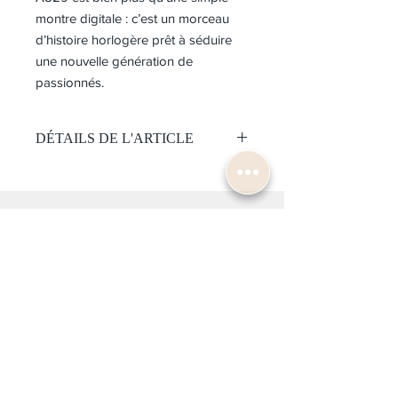
montre digitale : c’est un morceau
d’histoire horlogère prêt à séduire
une nouvelle génération de
passionnés.
DÉTAILS DE L'ARTICLE
Mouvement:
Quartz
Calibre A824
OÙ NOUS TROUVER ?
Étanchéité 100 mètres
Cadran :
20, Rue du
Mont-Blanc
Cadran gris
Chronographe numérique
1201 Genève
Boitier:
Acier
Lunette : Bleu/gris
CONTACTEZ-NOUS
Verre : Hardlex
Taille 37 mm