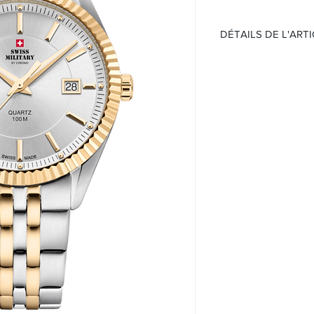
DÉTAILS DE L'ART
Montre Classique H
Mouvement:
Quartz
Étanchéité 50 mèt
Cadran :
Cadran gris
Index
Boitier:
Acier bicolore
Verre minéral K1 
Taille 40mm
Bracelet:
Bracelet acier bic
Boucle déployant