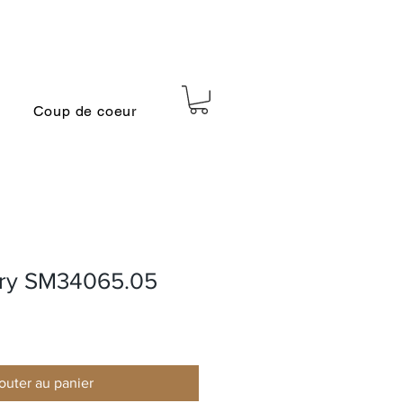
Coup de coeur
tary SM34065.05
outer au panier