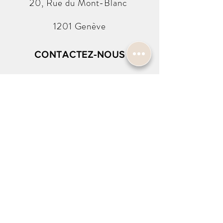
20, Rue du
Mont-Blanc
Réf:
79280
Année:
2001
1201 Genève
(Avec Papier )
CONTACTEZ-NOUS
info@harold-w.com
022.738.92.10
SUIVEZ-NOUS !
INSCRIPTION À LA NEWSLETTER