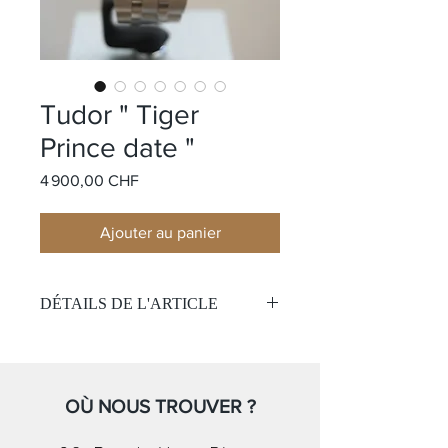
Tudor " Tiger
Prince date "
Prix
4 900,00 CHF
Ajouter au panier
DÉTAILS DE L'ARTICLE
Modèle:
Tiger Prince date
Matière:
Acier
Cadran:
Blanc
Mouvement:
OÙ NOUS TROUVER ?
Automatique
Bracelet:
Acier
Taille:
40mm